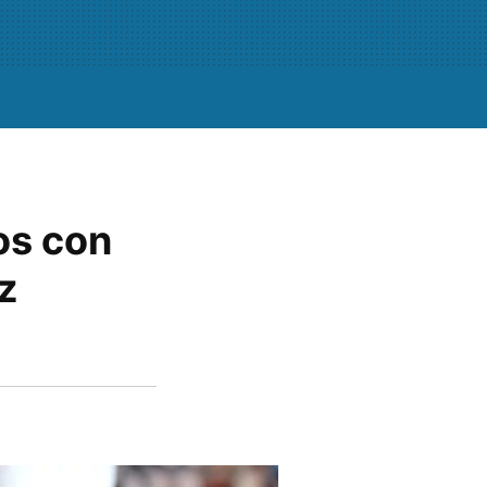
os con
z