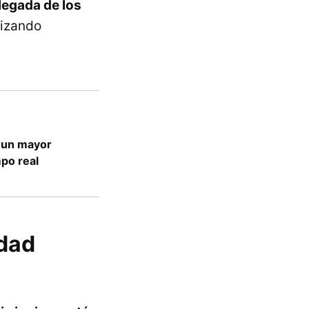
llegada de los
lizando
y un mayor
mpo real
idad