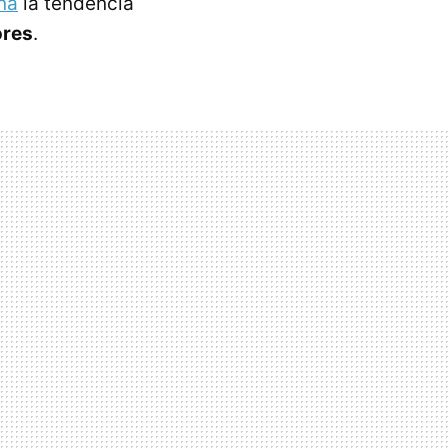
ña
la tendencia
ores
.