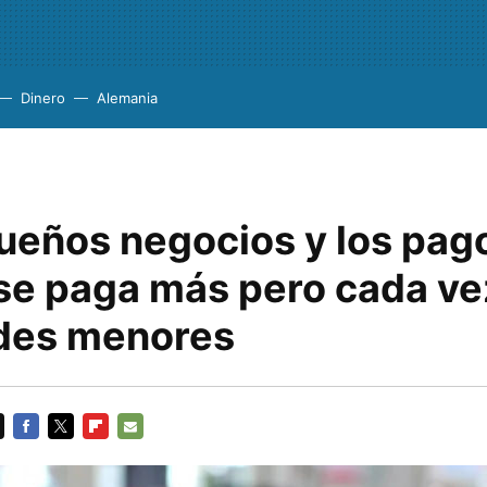
Dinero
Alemania
ueños negocios y los pag
 se paga más pero cada ve
des menores
FACEBOOK
TWITTER
FLIPBOARD
E-
MAIL