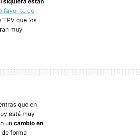
i siquiera están
 favorito de
os TPV que los
ntran muy
entras que en
hoy está muy
do un
cambio en
 de forma