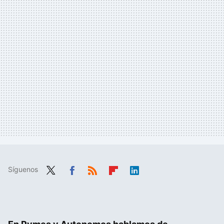
Síguenos
Twit
Fac
RSS
Flip
Link
ter
ebo
boa
edIn
ok
rd