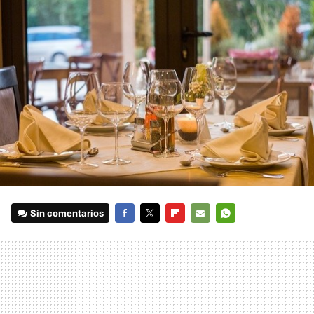
Sin comentarios
FACEBOOK
TWITTER
FLIPBOARD
E-
WHATSAPP
MAIL