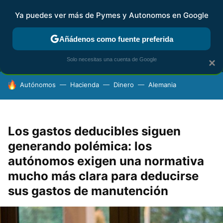
Ya puedes ver más de Pymes y Autonomos en Google
MENÚ
NUEVO
Añádenos como fuente preferida
FISCALIDAD Y CONTABILIDAD
KIT DIGITAL
RENTA
AG
Solo necesitas una cuenta de Google
×
HOY SE HABLA DE
Autónomos
Hacienda
Dinero
Alemania
Los gastos deducibles siguen
generando polémica: los
autónomos exigen una normativa
mucho más clara para deducirse
sus gastos de manutención