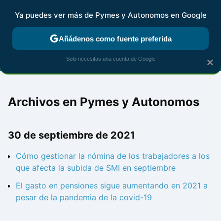
Ya puedes ver más de Pymes y Autonomos en Google
FISCALIDAD Y CONTABILIDAD
KIT DIGITAL
RENTA
AG
Añádenos como fuente preferida
Solo necesitas una cuenta de Google
×
Archivos en Pymes y Autonomos
30 de septiembre de 2021
Cómo gestionar la nómina de los trabajadores a los
que afecta la subida de SMI en septiembre
El gasto en pensiones sigue aumentando en 2021 a
pesar de la pandemia de la covid-19