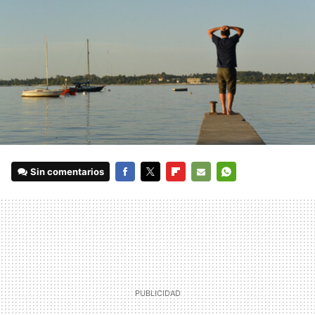
Sin comentarios
FACEBOOK
TWITTER
FLIPBOARD
E-
WHATSAPP
MAIL