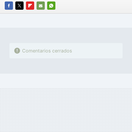
FACEBOOK
TWITTER
FLIPBOARD
E-
WHATSAPP
MAIL
Comentarios cerrados