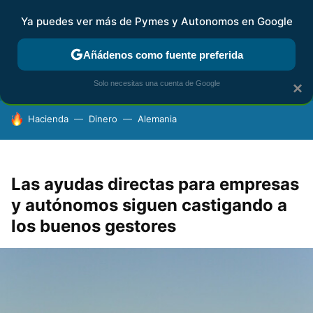
Ya puedes ver más de Pymes y Autonomos en Google
FISCALIDAD Y CONTABILIDAD
KIT DIGITAL
RENTA
AG
Añádenos como fuente preferida
Solo necesitas una cuenta de Google
×
HOY SE HABLA DE
Hacienda
Dinero
Alemania
Las ayudas directas para empresas
y autónomos siguen castigando a
los buenos gestores