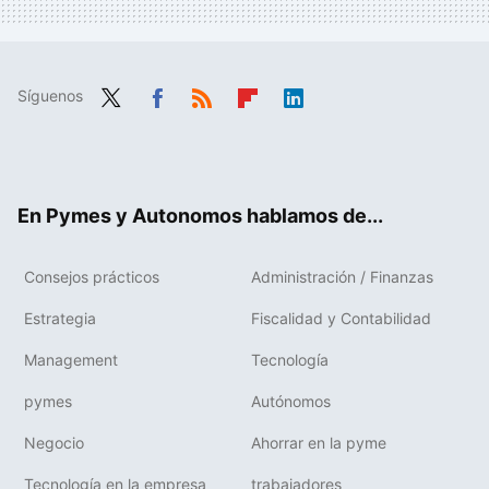
Síguenos
Twit
Fac
RSS
Flip
Link
ter
ebo
boa
edIn
ok
rd
En Pymes y Autonomos hablamos de...
Consejos prácticos
Administración / Finanzas
Estrategia
Fiscalidad y Contabilidad
Management
Tecnología
pymes
Autónomos
Negocio
Ahorrar en la pyme
Tecnología en la empresa
trabajadores