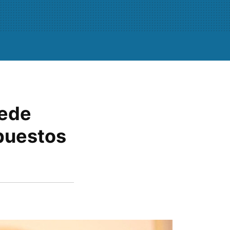
uede
puestos