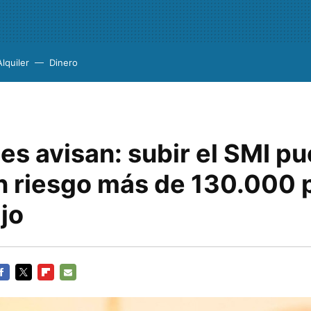
Alquiler
Dinero
es avisan: subir el SMI p
n riesgo más de 130.000 
jo
ACEBOOK
TWITTER
FLIPBOARD
E-
MAIL