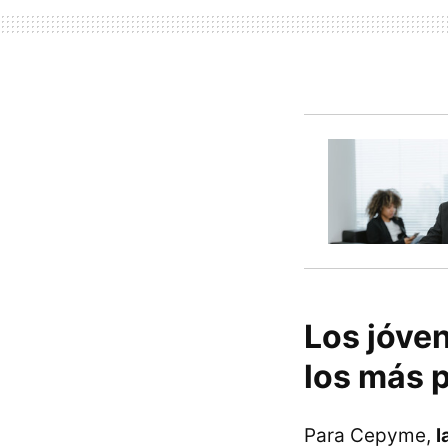
Los jóve
los más 
Para Cepyme,
l