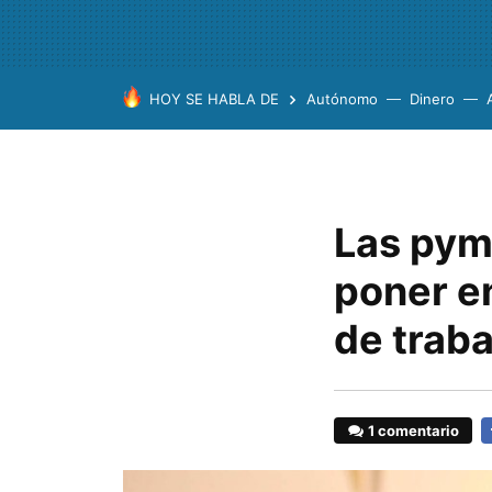
HOY SE HABLA DE
Autónomo
Dinero
Las pym
poner e
de traba
1 comentario
F