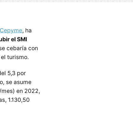
e Cepyme
, ha
ubir el SMI
 se cebaría con
el turismo.
el 5,3 por
to, se asume
s/mes) en 2022,
s, 1.130,50