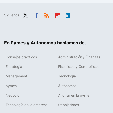
Síguenos
Twit
Fac
RSS
Flip
Link
ter
ebo
boa
edIn
ok
rd
En Pymes y Autonomos hablamos de...
Consejos prácticos
Administración / Finanzas
Estrategia
Fiscalidad y Contabilidad
Management
Tecnología
pymes
Autónomos
Negocio
Ahorrar en la pyme
Tecnología en la empresa
trabajadores