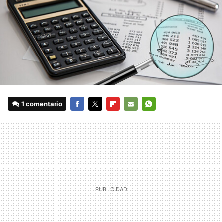
1 comentario
FACEBOOK
TWITTER
FLIPBOARD
E-
WHATSAPP
MAIL