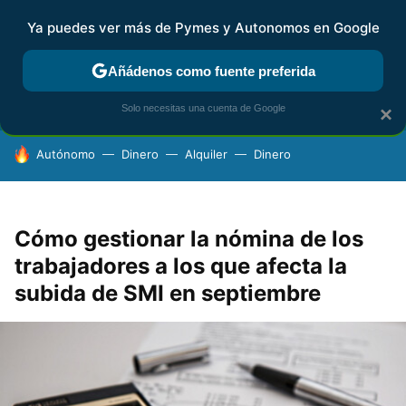
Ya puedes ver más de Pymes y Autonomos en Google
FISCALIDAD Y CONTABILIDAD
KIT DIGITAL
RENTA
AG
Añádenos como fuente preferida
Solo necesitas una cuenta de Google
×
HOY SE HABLA DE
Autónomo
Dinero
Alquiler
Dinero
Cómo gestionar la nómina de los
trabajadores a los que afecta la
subida de SMI en septiembre