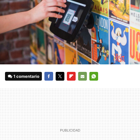
1 comentario
FACEBOOK
TWITTER
FLIPBOARD
E-
WHATSAPP
MAIL