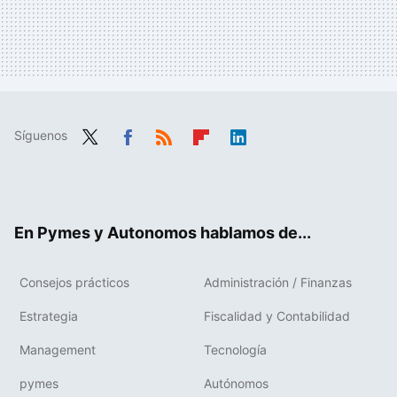
Síguenos
Twit
Fac
RSS
Flip
Link
ter
ebo
boa
edIn
ok
rd
En Pymes y Autonomos hablamos de...
Consejos prácticos
Administración / Finanzas
Estrategia
Fiscalidad y Contabilidad
Management
Tecnología
pymes
Autónomos