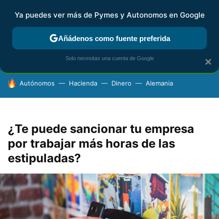
Ya puedes ver más de Pymes y Autonomos en Google
FISCALIDAD Y CONTABILIDAD
KIT DIGITAL
RENTA
AG
Añádenos como fuente preferida
Solo necesitas una cuenta de Google
×
HOY SE HABLA DE
Autónomos
Hacienda
Dinero
Alemania
¿Te puede sancionar tu empresa
por trabajar más horas de las
estipuladas?