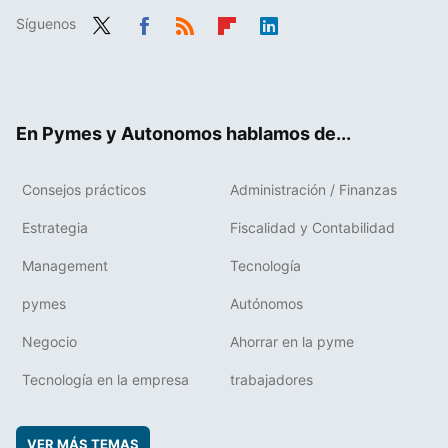
Síguenos
Twit
Fac
RSS
Flip
Link
ter
ebo
boa
edIn
ok
rd
En Pymes y Autonomos hablamos de...
Consejos prácticos
Administración / Finanzas
Estrategia
Fiscalidad y Contabilidad
Management
Tecnología
pymes
Autónomos
Negocio
Ahorrar en la pyme
Tecnología en la empresa
trabajadores
VER MÁS TEMAS