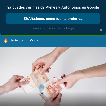
Ya puedes ver más de Pymes y Autonomos en Google
FISCALIDAD Y CONTABILIDAD
KIT DIGITAL
RENTA
AG
Añádenos como fuente preferida
Solo necesitas una cuenta de Google
×
HOY SE HABLA DE
Hacienda
Crisis