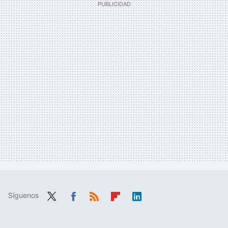
Síguenos
Twit
Fac
RSS
Flip
Link
ter
ebo
boa
edIn