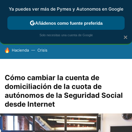
Ya puedes ver más de Pymes y Autonomos en Google
FISCALIDAD Y CONTABILIDAD
KIT DIGITAL
RENTA
AG
Añádenos como fuente preferida
Solo necesitas una cuenta de Google
×
HOY SE HABLA DE
Hacienda
Crisis
Cómo cambiar la cuenta de
domiciliación de la cuota de
autónomos de la Seguridad Social
desde Internet