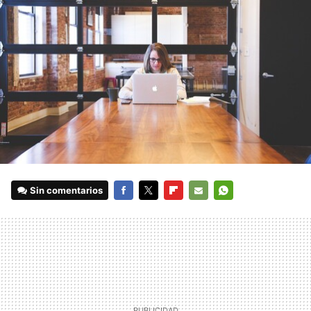
Sin comentarios
FACEBOOK
TWITTER
FLIPBOARD
E-
WHATSAPP
MAIL