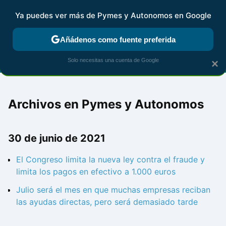
Ya puedes ver más de Pymes y Autonomos en Google
FISCALIDAD Y CONTABILIDAD
KIT DIGITAL
RENTA
AG
Añádenos como fuente preferida
Solo necesitas una cuenta de Google
×
Archivos en Pymes y Autonomos
30 de junio de 2021
El Congreso limita la nueva ley contra el fraude y
limita los pagos en efectivo a 1.000 euros
Julio será el mes en que muchas empresas reciban
las ayudas directas, pero será demasiado tarde