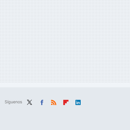
Síguenos
Twit
Fac
RSS
Flip
Link
ter
ebo
boa
edIn
ok
rd