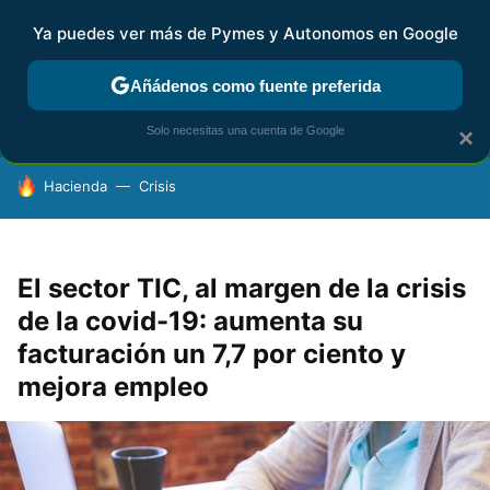
Ya puedes ver más de Pymes y Autonomos en Google
FISCALIDAD Y CONTABILIDAD
KIT DIGITAL
RENTA
AG
Añádenos como fuente preferida
Solo necesitas una cuenta de Google
×
HOY SE HABLA DE
Hacienda
Crisis
El sector TIC, al margen de la crisis
de la covid-19: aumenta su
facturación un 7,7 por ciento y
mejora empleo