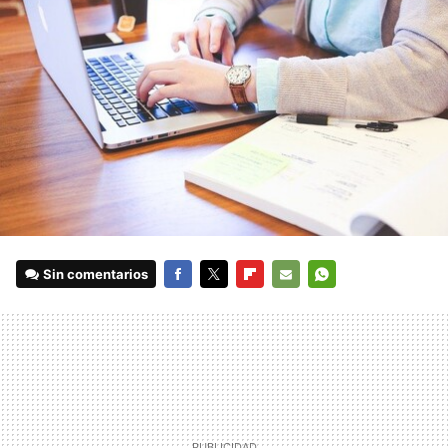
Sin comentarios
FACEBOOK
TWITTER
FLIPBOARD
E-
WHATSAPP
MAIL