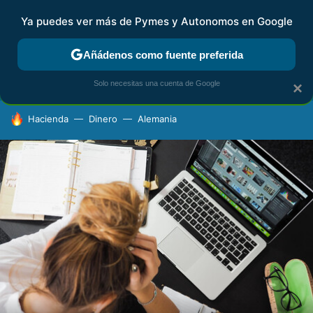
Ya puedes ver más de Pymes y Autonomos en Google
FISCALIDAD Y CONTABILIDAD
KIT DIGITAL
RENTA
AG
Añádenos como fuente preferida
Solo necesitas una cuenta de Google
×
HOY SE HABLA DE
Hacienda
Dinero
Alemania