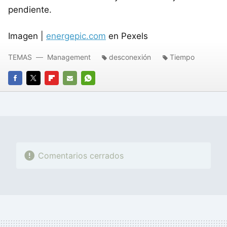
pendiente.
Imagen |
energepic.com
en Pexels
TEMAS
Management
desconexión
Tiempo
FACEBOOK
TWITTER
FLIPBOARD
E-
WHATSAPP
MAIL
Comentarios cerrados