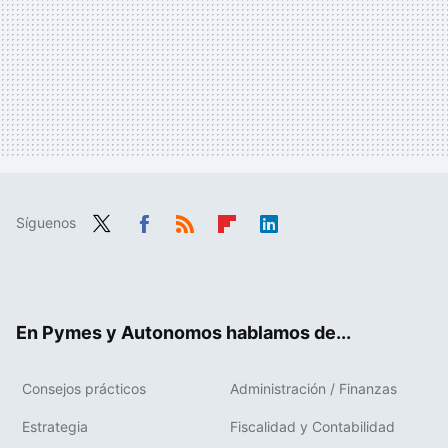
Síguenos
Twit
Fac
RSS
Flip
Link
ter
ebo
boa
edIn
ok
rd
En Pymes y Autonomos hablamos de...
Consejos prácticos
Administración / Finanzas
Estrategia
Fiscalidad y Contabilidad