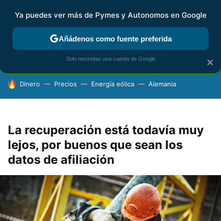
Ya puedes ver más de Pymes y Autonomos en Google
FISCALIDAD Y CONTABILIDAD
KIT DIGITAL
RENTA
AG
Añádenos como fuente preferida
Solo necesitas una cuenta de Google
×
HOY SE HABLA DE
Dinero
Precios
Energía eólica
Alemania
La recuperación está todavía muy
lejos, por buenos que sean los
datos de afiliación