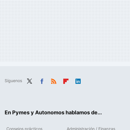
Síguenos
Twit
Fac
RSS
Flip
Link
ter
ebo
boa
edIn
ok
rd
En Pymes y Autonomos hablamos de...
Consejos prácticos
Administración / Finanzas