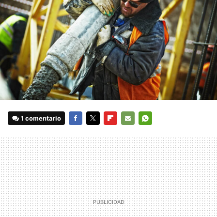
1 comentario
FACEBOOK
TWITTER
FLIPBOARD
E-
WHATSAPP
MAIL