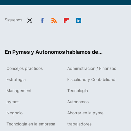
Síguenos
Twit
Fac
RSS
Flip
Link
ter
ebo
boa
edIn
ok
rd
En Pymes y Autonomos hablamos de...
Consejos prácticos
Administración / Finanzas
Estrategia
Fiscalidad y Contabilidad
Management
Tecnología
pymes
Autónomos
Negocio
Ahorrar en la pyme
Tecnología en la empresa
trabajadores