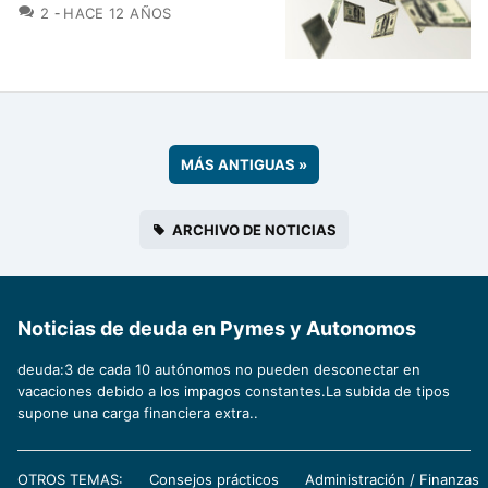
COMENTARIOS
2
HACE 12 AÑOS
MÁS ANTIGUAS
»
ARCHIVO DE NOTICIAS
Noticias de deuda en Pymes y Autonomos
deuda:3 de cada 10 autónomos no pueden desconectar en
vacaciones debido a los impagos constantes.La subida de tipos
supone una carga financiera extra..
OTROS TEMAS:
Consejos prácticos
Administración / Finanzas