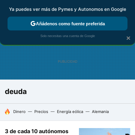
Ya puedes ver más de Pymes y Autonomos en Google
FISCALIDAD Y CONTABILIDAD
KIT DIGITAL
RENTA
AG
Añádenos como fuente preferida
Solo necesitas una cuenta de Google
×
deuda
HOY SE HABLA DE
Dinero
Precios
Energía eólica
Alemania
3 de cada 10 autónomos