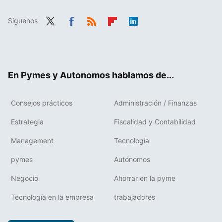
Síguenos
Twit
Fac
RSS
Flip
Link
ter
ebo
boa
edIn
ok
rd
En Pymes y Autonomos hablamos de...
Consejos prácticos
Administración / Finanzas
Estrategia
Fiscalidad y Contabilidad
Management
Tecnología
pymes
Autónomos
Negocio
Ahorrar en la pyme
Tecnología en la empresa
trabajadores