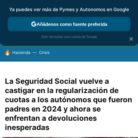
Ya puedes ver más de Pymes y Autonomos en Google
FISCALIDAD Y CONTABILIDAD
KIT DIGITAL
RENTA
AG
Añádenos como fuente preferida
Solo necesitas una cuenta de Google
×
HOY SE HABLA DE
Hacienda
Crisis
La Seguridad Social vuelve a
castigar en la regularización de
cuotas a los autónomos que fueron
padres en 2024 y ahora se
enfrentan a devoluciones
inesperadas