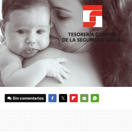
Sin comentarios
FACEBOOK
TWITTER
FLIPBOARD
E-
WHATSAPP
MAIL