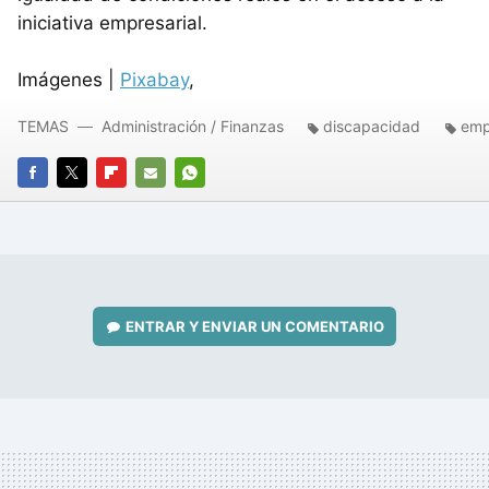
iniciativa empresarial.
Imágenes |
Pixabay
,
TEMAS
Administración / Finanzas
discapacidad
emp
FACEBOOK
TWITTER
FLIPBOARD
E-
WHATSAPP
MAIL
ENTRAR Y ENVIAR UN COMENTARIO