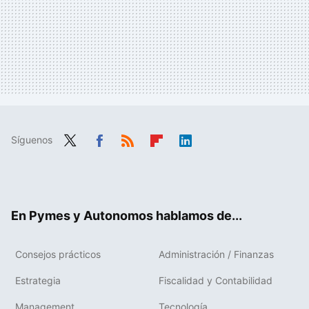
Síguenos
Twit
Fac
RSS
Flip
Link
ter
ebo
boa
edIn
ok
rd
En Pymes y Autonomos hablamos de...
Consejos prácticos
Administración / Finanzas
Estrategia
Fiscalidad y Contabilidad
Management
Tecnología