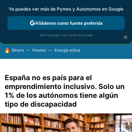
Ya puedes ver más de Pymes y Autonomos en Google
FISCALIDAD Y CONTABILIDAD
KIT DIGITAL
RENTA
AG
Añádenos como fuente preferida
Solo necesitas una cuenta de Google
×
HOY SE HABLA DE
Dinero
Precios
Energía eólica
España no es país para el
emprendimiento inclusivo. Solo un
1% de los autónomos tiene algún
tipo de discapacidad