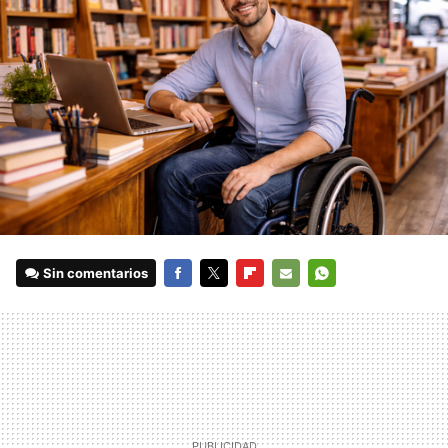
Sin comentarios
FACEBOOK
TWITTER
FLIPBOARD
E-
WHATSAPP
MAIL