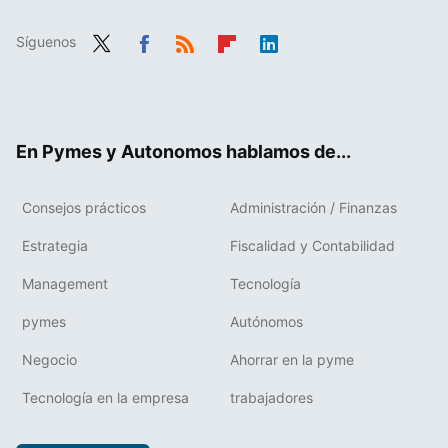
Síguenos
Twit
Fac
RSS
Flip
Link
ter
ebo
boa
edIn
ok
rd
En Pymes y Autonomos hablamos de...
Consejos prácticos
Administración / Finanzas
Estrategia
Fiscalidad y Contabilidad
Management
Tecnología
pymes
Autónomos
Negocio
Ahorrar en la pyme
Tecnología en la empresa
trabajadores