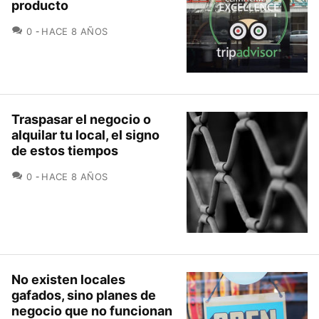
producto
COMENTARIOS
0
HACE 8 AÑOS
Traspasar el negocio o
alquilar tu local, el signo
de estos tiempos
COMENTARIOS
0
HACE 8 AÑOS
No existen locales
gafados, sino planes de
negocio que no funcionan