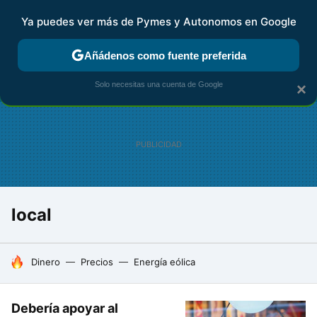
Ya puedes ver más de Pymes y Autonomos en Google
FISCALIDAD Y CONTABILIDAD
KIT DIGITAL
RENTA
AG
Añádenos como fuente preferida
Solo necesitas una cuenta de Google
×
local
HOY SE HABLA DE
Dinero
Precios
Energía eólica
Debería apoyar al