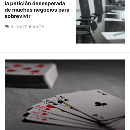
la petición desesperada
de muchos negocios para
sobrevivir
COMENTARIOS
0
HACE 6 AÑOS