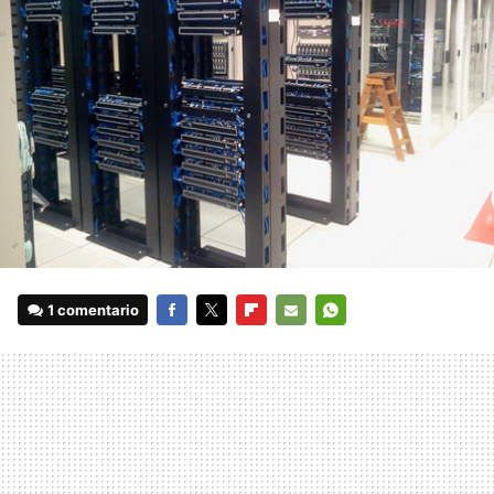
1 comentario
FACEBOOK
TWITTER
FLIPBOARD
E-
WHATSAPP
MAIL