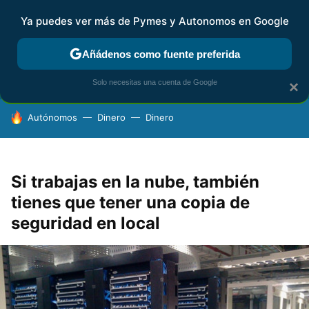
Ya puedes ver más de Pymes y Autonomos en Google
FISCALIDAD Y CONTABILIDAD
KIT DIGITAL
RENTA
AG
Añádenos como fuente preferida
Solo necesitas una cuenta de Google
×
HOY SE HABLA DE
Autónomos
Dinero
Dinero
Si trabajas en la nube, también
tienes que tener una copia de
seguridad en local