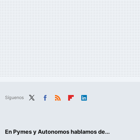
Síguenos
Twit
Fac
RSS
Flip
Link
ter
ebo
boa
edIn
ok
rd
En Pymes y Autonomos hablamos de...