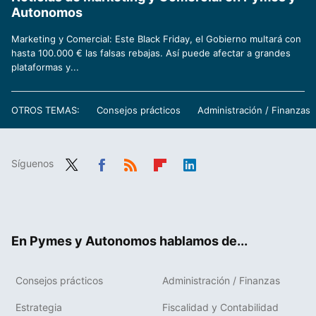
Autonomos
Marketing y Comercial: Este Black Friday, el Gobierno multará con
hasta 100.000 € las falsas rebajas. Así puede afectar a grandes
plataformas y...
OTROS TEMAS:
Consejos prácticos
Administración / Finanzas
Síguenos
Twit
Fac
RSS
Flip
Link
ter
ebo
boa
edIn
ok
rd
En Pymes y Autonomos hablamos de...
Consejos prácticos
Administración / Finanzas
Estrategia
Fiscalidad y Contabilidad