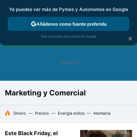
Ya puedes ver más de Pymes y Autonomos en Google
FISCALIDAD Y CONTABILIDAD
KIT DIGITAL
RENTA
AG
Añádenos como fuente preferida
Solo necesitas una cuenta de Google
×
Marketing y Comercial
HOY SE HABLA DE
Dinero
Precios
Energía eólica
Alemania
Este Black Friday, el