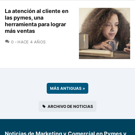
La atención al cliente en
las pymes, una
herramienta para lograr
más ventas
COMENTARIOS
0
HACE 4 AÑOS
MÁS ANTIGUAS
»
ARCHIVO DE NOTICIAS
Noticias de Marketing y Comercial en Pymes y