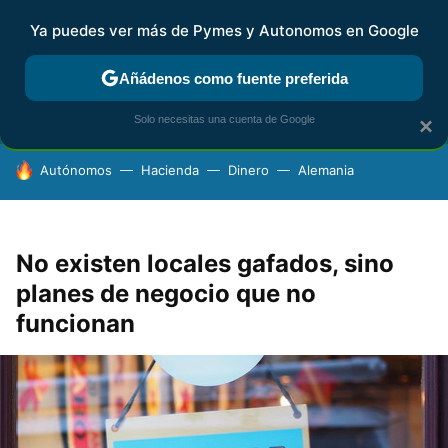
Ya puedes ver más de Pymes y Autonomos en Google
FISCALIDAD Y CONTABILIDAD
KIT DIGITAL
RENTA
AG
Añádenos como fuente preferida
Solo necesitas una cuenta de Google
×
HOY SE HABLA DE
Autónomos
Hacienda
Dinero
Alemania
No existen locales gafados, sino
planes de negocio que no
funcionan