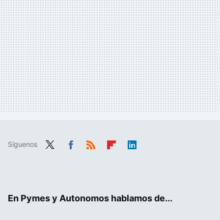
Síguenos
Twit
Fac
RSS
Flip
Link
ter
ebo
boa
edIn
ok
rd
En Pymes y Autonomos hablamos de...