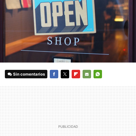
Sin comentarios
FACEBOOK
TWITTER
FLIPBOARD
E-
WHATSAPP
MAIL