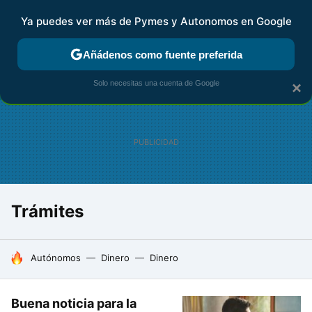
Ya puedes ver más de Pymes y Autonomos en Google
FISCALIDAD Y CONTABILIDAD
KIT DIGITAL
RENTA
AG
Añádenos como fuente preferida
Solo necesitas una cuenta de Google
×
Trámites
HOY SE HABLA DE
Autónomos
Dinero
Dinero
Buena noticia para la