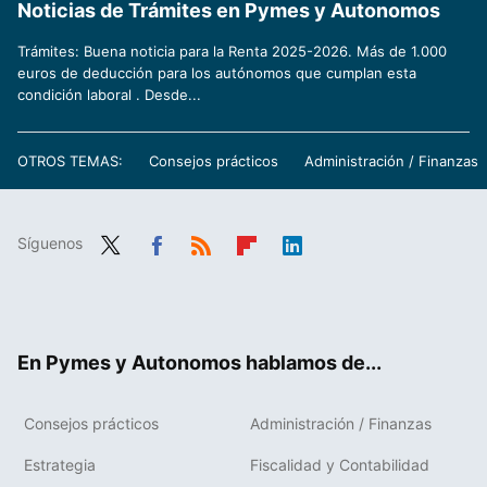
Noticias de Trámites en Pymes y Autonomos
Trámites: Buena noticia para la Renta 2025-2026. Más de 1.000
euros de deducción para los autónomos que cumplan esta
condición laboral . Desde...
OTROS TEMAS:
Consejos prácticos
Administración / Finanzas
Síguenos
Twit
Fac
RSS
Flip
Link
ter
ebo
boa
edIn
ok
rd
En Pymes y Autonomos hablamos de...
Consejos prácticos
Administración / Finanzas
Estrategia
Fiscalidad y Contabilidad