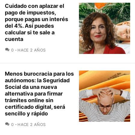
Cuidado con aplazar el
pago de impuestos,
porque pagas un interés
del 4%. Así puedes
calcular si te sale a
cuenta
COMENTARIOS
0
HACE 2 AÑOS
Menos burocracia para los
autónomos: la Seguridad
Social da una nueva
alternativa para firmar
trámites online sin
certificado digital, será
sencillo y rápido
COMENTARIOS
0
HACE 2 AÑOS