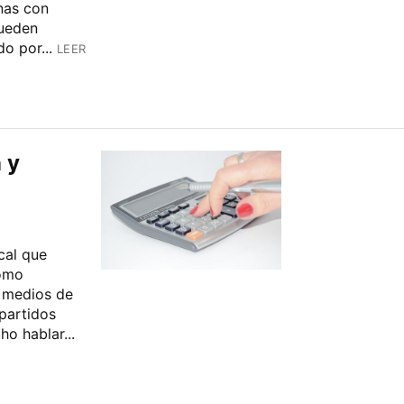
nas con
pueden
o por...
LEER
 y
cal que
como
s medios de
partidos
ho hablar...