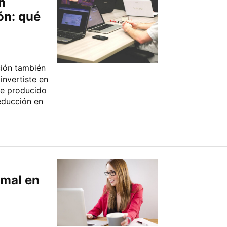
n
ón: qué
ción también
invertiste en
se producido
educción en
 mal en