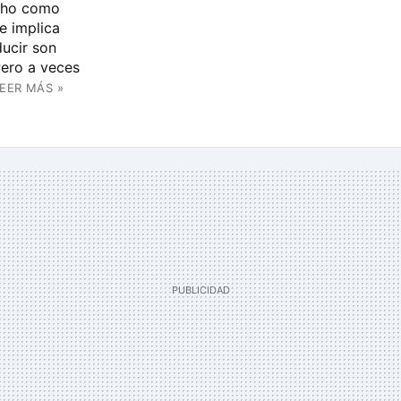
echo como
e implica
ducir son
Pero a veces
EER MÁS »