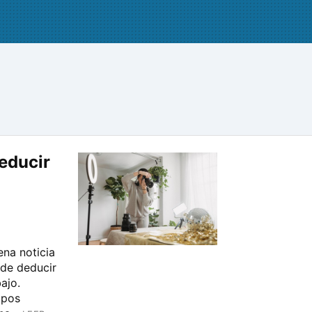
educir
ena noticia
 de deducir
ajo.
ipos