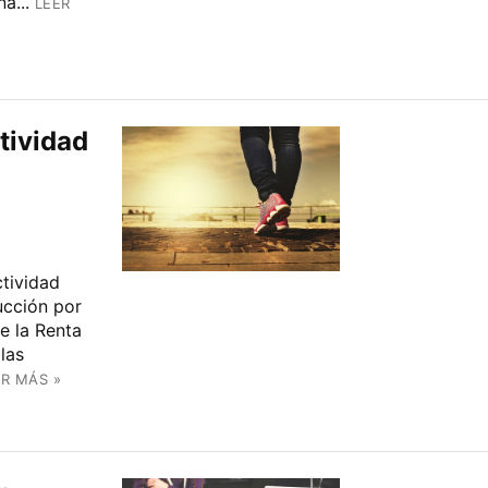
a...
LEER
tividad
tividad
ucción por
re la Renta
las
ER MÁS »