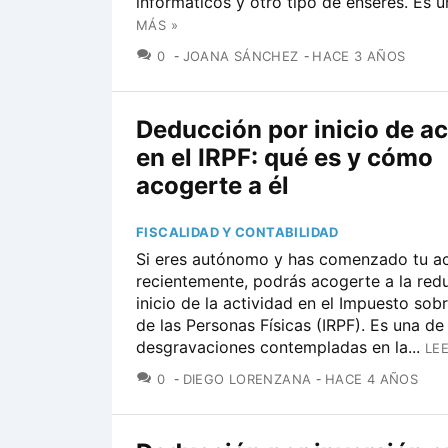
informáticos y otro tipo de enseres. Es un
MÁS »
COMENTARIOS
0
JOANA SÁNCHEZ
HACE 3 AÑOS
Deducción por inicio de ac
en el IRPF: qué es y cómo
acogerte a él
FISCALIDAD Y CONTABILIDAD
Si eres autónomo y has comenzado tu ac
recientemente, podrás acogerte a la red
inicio de la actividad en el Impuesto sob
de las Personas Físicas (IRPF). Es una de 
desgravaciones contempladas en la...
LE
COMENTARIOS
0
DIEGO LORENZANA
HACE 4 AÑOS