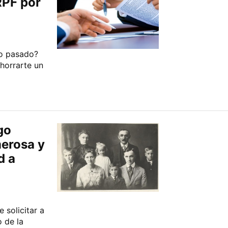
RPF por
ño pasado?
horrarte un
go
merosa y
d a
 solicitar a
 de la