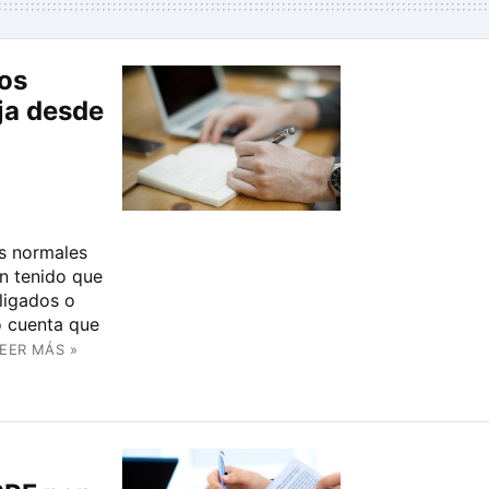
ros
ja desde
s normales
an tenido que
ligados o
o cuenta que
EER MÁS »