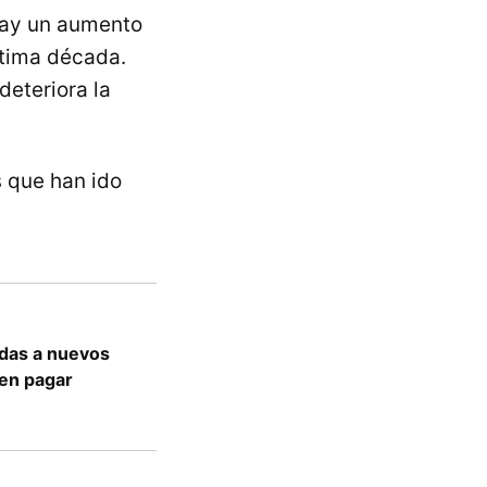
hay un aumento
ltima década.
deteriora la
s que han ido
udas a nuevos
 en pagar