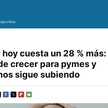
rgía eólica
 hoy cuesta un 28 % más: 
 de crecer para pymes y
os sigue subiendo
FACEBOOK
TWITTER
FLIPBOARD
E-
MAIL