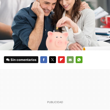
Sin comentarios
FACEBOOK
TWITTER
FLIPBOARD
E-
WHATSAPP
MAIL