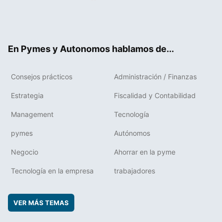
Twit
Fac
RSS
Flip
Link
ter
ebo
boa
edIn
ok
rd
En Pymes y Autonomos hablamos de...
Consejos prácticos
Administración / Finanzas
Estrategia
Fiscalidad y Contabilidad
Management
Tecnología
pymes
Autónomos
Negocio
Ahorrar en la pyme
Tecnología en la empresa
trabajadores
VER MÁS TEMAS