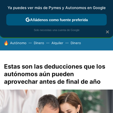
Ya puedes ver más de Pymes y Autonomos en Google
FISCALIDAD Y CONTABILIDAD
KIT DIGITAL
RENTA
AG
Añádenos como fuente preferida
Solo necesitas una cuenta de Google
×
HOY SE HABLA DE
Autónomo
Dinero
Alquiler
Dinero
Estas son las deducciones que los
autónomos aún pueden
aprovechar antes de final de año