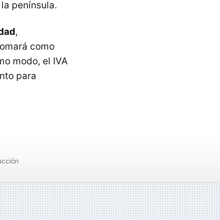
la península.
idad
,
 tomará como
ismo modo, el
IVA
ento para
cción