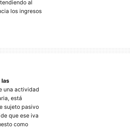
atendiendo al
ncia los ingresos
 las
e una actividad
ria, está
e sujeto pasivo
pide que ese iva
puesto como