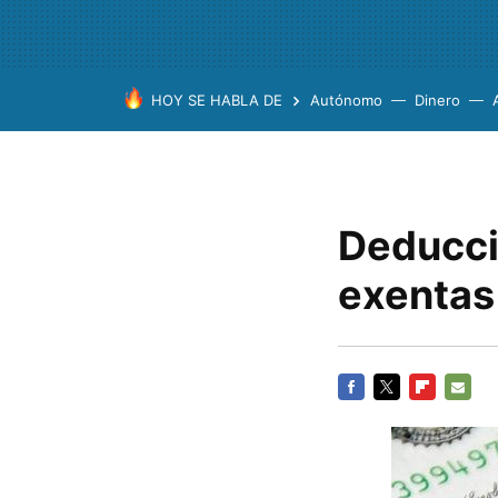
HOY SE HABLA DE
Autónomo
Dinero
Deducció
exentas
FACEBOOK
TWITTER
FLIPBOARD
E-
MAIL