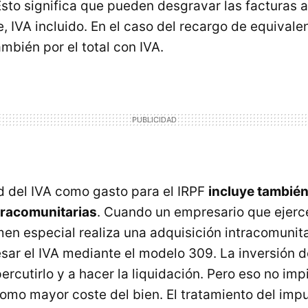
Esto significa que pueden desgravar las facturas 
e,
IVA
incluido. En el caso del recargo de equivale
ambién por el total con
IVA
.
d del
IVA
como gasto para el
IRPF
incluye también
tracomunitarias
. Cuando un empresario que ejerc
men especial realiza una adquisición intracomunita
esar el
IVA
mediante el modelo 309. La inversión d
ercutirlo y a hacer la liquidación. Pero eso no im
omo mayor coste del bien. El tratamiento del im