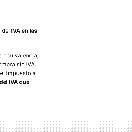
 del
IVA
en las
e equivalencia,
compra sin
IVA
.
a el impuesto a
 del
IVA
que