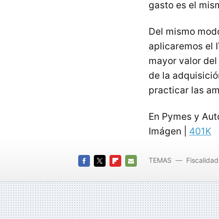
gasto es el mism
Del mismo modo
aplicaremos el
mayor valor del 
de la adquisici
practicar las a
En Pymes y Au
Imágen |
401K
TEMAS
Fiscalidad
FACEBOOK
TWITTER
FLIPBOARD
E-
MAIL