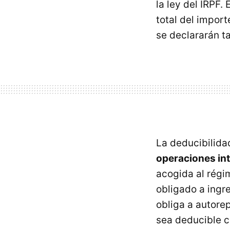
la ley del
IRPF
. 
total del import
se declararán t
La deducibilida
operaciones in
acogida al régi
obligado a ingr
obliga a autorep
sea deducible c