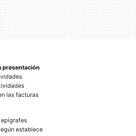
la presentación
ividades
tividades
n las facturas
 epígrafes
según establece