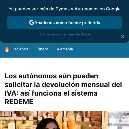
Ya puedes ver más de Pymes y Autonomos en Google
FISCALIDAD Y CONTABILIDAD
KIT DIGITAL
RENTA
AG
Añádenos como fuente preferida
Solo necesitas una cuenta de Google
×
HOY SE HABLA DE
Hacienda
Dinero
Alemania
Los autónomos aún pueden
solicitar la devolución mensual del
IVA: así funciona el sistema
REDEME