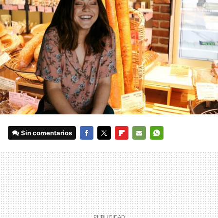
Sin comentarios
FACEBOOK
TWITTER
FLIPBOARD
E-
WHATSAPP
MAIL