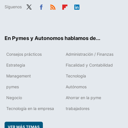
Síguenos
Twit
Fac
RSS
Flip
Link
ter
ebo
boa
edIn
ok
rd
En Pymes y Autonomos hablamos de...
Consejos prácticos
Administración / Finanzas
Estrategia
Fiscalidad y Contabilidad
Management
Tecnología
pymes
Autónomos
Negocio
Ahorrar en la pyme
Tecnología en la empresa
trabajadores
VER MÁS TEMAS