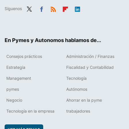
Síguenos
Twit
Fac
RSS
Flip
Link
ter
ebo
boa
edIn
ok
rd
En Pymes y Autonomos hablamos de...
Consejos prácticos
Administración / Finanzas
Estrategia
Fiscalidad y Contabilidad
Management
Tecnología
pymes
Autónomos
Negocio
Ahorrar en la pyme
Tecnología en la empresa
trabajadores