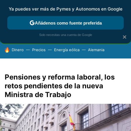
Ya puedes ver más de Pymes y Autonomos en Google
FISCALIDAD Y CONTABILIDAD
KIT DIGITAL
RENTA
AG
Añádenos como fuente preferida
Solo necesitas una cuenta de Google
×
HOY SE HABLA DE
Dinero
Precios
Energía eólica
Alemania
Pensiones y reforma laboral, los
retos pendientes de la nueva
Ministra de Trabajo