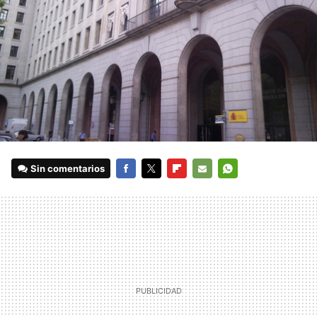
Sin comentarios
FACEBOOK
TWITTER
FLIPBOARD
E-
WHATSAPP
MAIL