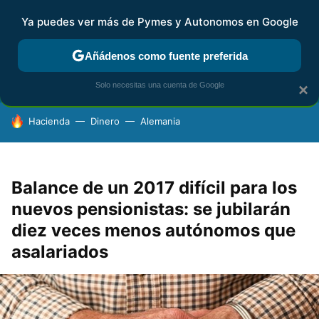
Ya puedes ver más de Pymes y Autonomos en Google
FISCALIDAD Y CONTABILIDAD
KIT DIGITAL
RENTA
AG
Añádenos como fuente preferida
Solo necesitas una cuenta de Google
×
HOY SE HABLA DE
Hacienda
Dinero
Alemania
Balance de un 2017 difícil para los
nuevos pensionistas: se jubilarán
diez veces menos autónomos que
asalariados