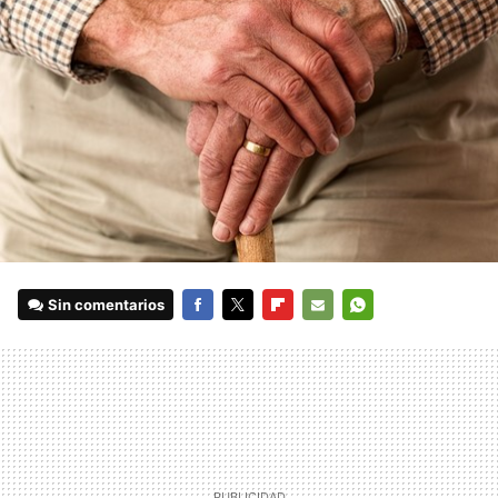
Sin comentarios
FACEBOOK
TWITTER
FLIPBOARD
E-
WHATSAPP
MAIL