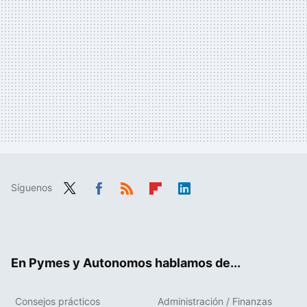
Síguenos
Twit
Fac
RSS
Flip
Link
ter
ebo
boa
edIn
ok
rd
En Pymes y Autonomos hablamos de...
Consejos prácticos
Administración / Finanzas