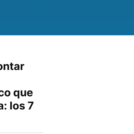
ontar
co que
: los 7