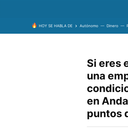
HOY SE HABLA DE
Autónomo
Dinero
Si eres
una emp
condici
en Andal
puntos d