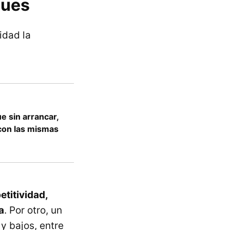
ques
idad la
e sin arrancar,
 con las mismas
etitividad,
a
. Por otro, un
y bajos, entre