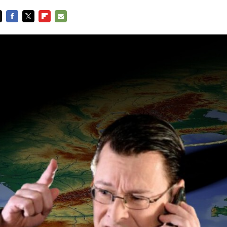
FACEBOOK
TWITTER
FLIPBOARD
E-
MAIL