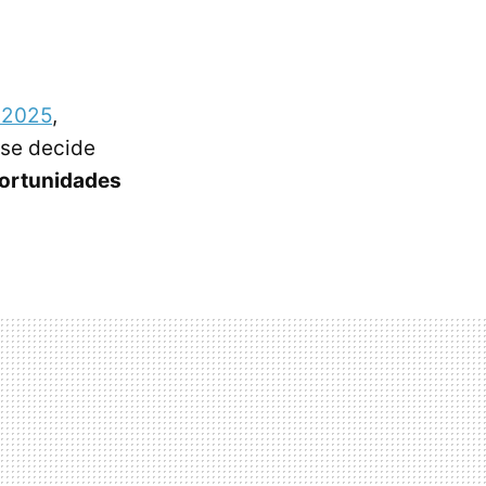
a 2025
,
 se decide
portunidades