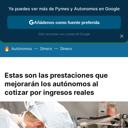
Ya puedes ver más de Pymes y Autonomos en Google
FISCALIDAD Y CONTABILIDAD
KIT DIGITAL
RENTA
AG
Añádenos como fuente preferida
Solo necesitas una cuenta de Google
×
HOY SE HABLA DE
Autónomos
Dinero
Dinero
Estas son las prestaciones que
mejorarán los autónomos al
cotizar por ingresos reales