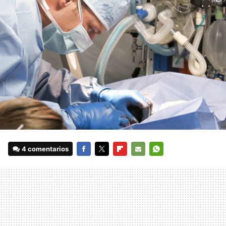
4 comentarios
FACEBOOK
TWITTER
FLIPBOARD
E-
WHATSAPP
MAIL