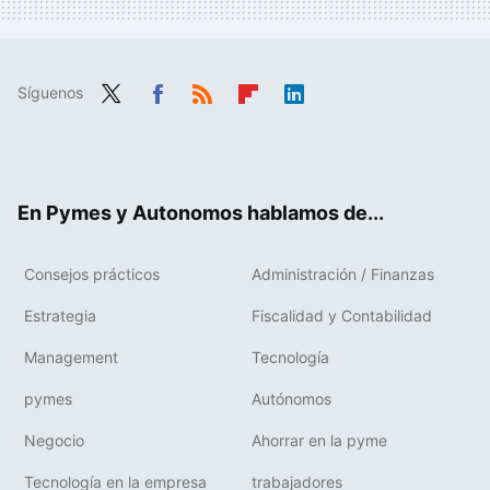
Síguenos
Twit
Fac
RSS
Flip
Link
ter
ebo
boa
edIn
ok
rd
En Pymes y Autonomos hablamos de...
Consejos prácticos
Administración / Finanzas
Estrategia
Fiscalidad y Contabilidad
Management
Tecnología
pymes
Autónomos
Negocio
Ahorrar en la pyme
Tecnología en la empresa
trabajadores