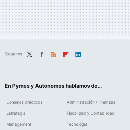
Síguenos
Twit
Fac
RSS
Flip
Link
ter
ebo
boa
edIn
ok
rd
En Pymes y Autonomos hablamos de...
Consejos prácticos
Administración / Finanzas
Estrategia
Fiscalidad y Contabilidad
Management
Tecnología