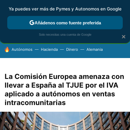
Ya puedes ver más de Pymes y Autonomos en Google
FISCALIDAD Y CONTABILIDAD
KIT DIGITAL
RENTA
AG
Añádenos como fuente preferida
Solo necesitas una cuenta de Google
×
HOY SE HABLA DE
Autónomos
Hacienda
Dinero
Alemania
La Comisión Europea amenaza con
llevar a España al TJUE por el IVA
aplicado a autónomos en ventas
intracomunitarias