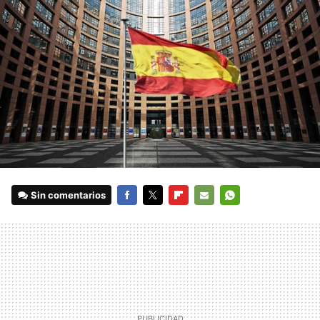
Sin comentarios
FACEBOOK
TWITTER
FLIPBOARD
E-
WHATSAPP
MAIL