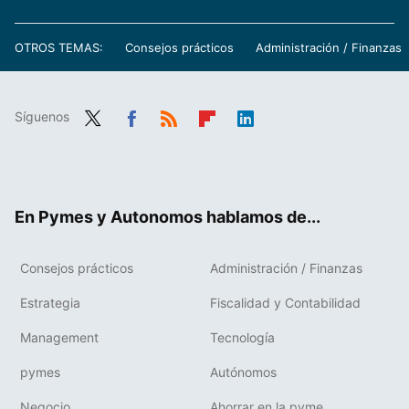
OTROS TEMAS:
Consejos prácticos
Administración / Finanzas
Síguenos
Twit
Fac
RSS
Flip
Link
ter
ebo
boa
edIn
ok
rd
En Pymes y Autonomos hablamos de...
Consejos prácticos
Administración / Finanzas
Estrategia
Fiscalidad y Contabilidad
Management
Tecnología
pymes
Autónomos
Negocio
Ahorrar en la pyme