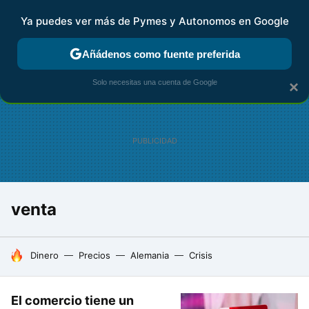
Ya puedes ver más de Pymes y Autonomos en Google
FISCALIDAD Y CONTABILIDAD
KIT DIGITAL
RENTA
AG
Añádenos como fuente preferida
Solo necesitas una cuenta de Google
×
venta
HOY SE HABLA DE
Dinero
Precios
Alemania
Crisis
El comercio tiene un