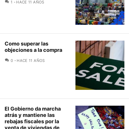
COMENTARIOS
1
HACE 11 AÑOS
Como superar las
objeciones a la compra
COMENTARIOS
0
HACE 11 AÑOS
El Gobierno da marcha
atrás y mantiene las
rebajas fiscales por la
venta de viviendas de