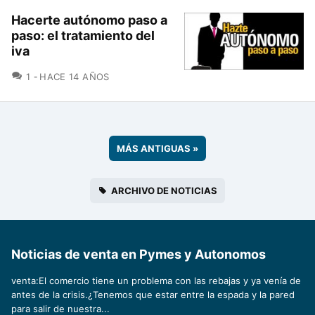
Hacerte autónomo paso a
paso: el tratamiento del
iva
COMENTARIOS
1
HACE 14 AÑOS
MÁS ANTIGUAS
»
ARCHIVO DE NOTICIAS
Noticias de venta en Pymes y Autonomos
venta:El comercio tiene un problema con las rebajas y ya venía de
antes de la crisis.¿Tenemos que estar entre la espada y la pared
para salir de nuestra...