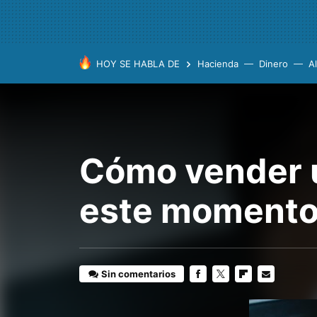
HOY SE HABLA DE
Hacienda
Dinero
A
Cómo vender u
este moment
Sin comentarios
FACEBOOK
TWITTER
FLIPBOARD
E-
MAIL