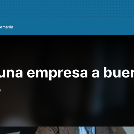
lemania
na empresa a buen
o