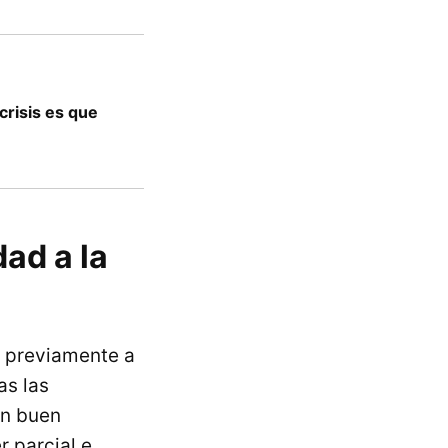
crisis es que
ad a la
 previamente a
as las
un buen
 parcial e