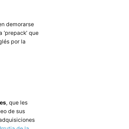
len demorarse
a ‘prepack’ que
lés por la
es
, que les
leo de sus
 adquisiciones
rrutia de la