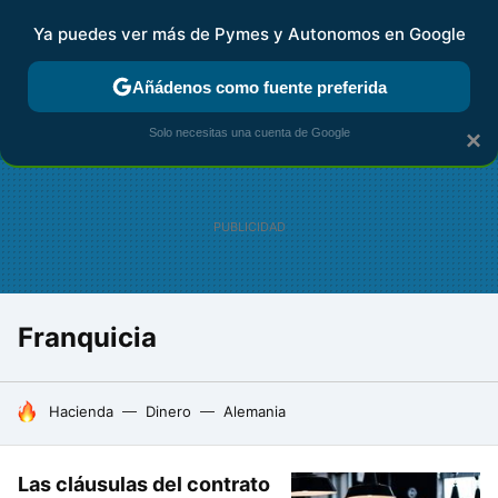
Ya puedes ver más de Pymes y Autonomos en Google
FISCALIDAD Y CONTABILIDAD
KIT DIGITAL
RENTA
AG
Añádenos como fuente preferida
Solo necesitas una cuenta de Google
×
Franquicia
HOY SE HABLA DE
Hacienda
Dinero
Alemania
Las cláusulas del contrato