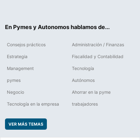
Twit
Fac
RSS
Flip
Link
ter
ebo
boa
edIn
ok
rd
En Pymes y Autonomos hablamos de...
Consejos prácticos
Administración / Finanzas
Estrategia
Fiscalidad y Contabilidad
Management
Tecnología
pymes
Autónomos
Negocio
Ahorrar en la pyme
Tecnología en la empresa
trabajadores
VER MÁS TEMAS