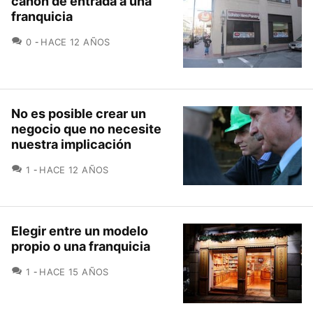
canon de entrada a una
franquicia
COMENTARIOS
0
HACE 12 AÑOS
No es posible crear un
negocio que no necesite
nuestra implicación
COMENTARIOS
1
HACE 12 AÑOS
Elegir entre un modelo
propio o una franquicia
COMENTARIOS
1
HACE 15 AÑOS