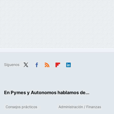
Síguenos
Twit
Fac
RSS
Flip
Link
ter
ebo
boa
edIn
ok
rd
En Pymes y Autonomos hablamos de...
Consejos prácticos
Administración / Finanzas