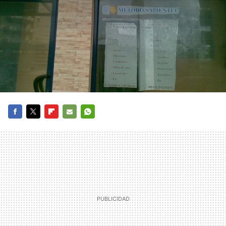
FACEBOOK
TWITTER
FLIPBOARD
E-
WHATSAPP
MAIL