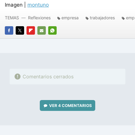
Imagen |
montuno
TEMAS
Reflexiones
empresa
trabajadores
emp
FACEBOOK
TWITTER
FLIPBOARD
E-
WHATSAPP
MAIL
Comentarios cerrados
VER
4 COMENTARIOS