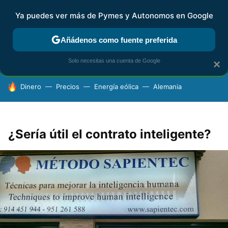
Ya puedes ver más de Pymes y Autonomos en Google
FISCALIDAD Y CONTABILIDAD
KIT DIGITAL
RENTA
AG
Añádenos como fuente preferida
Solo necesitas una cuenta de Google
×
HOY SE HABLA DE
Dinero
Precios
Energía eólica
Alemania
¿Sería útil el contrato inteligente?