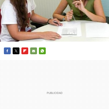
FACEBOOK
TWITTER
FLIPBOARD
E-
WHATSAPP
MAIL