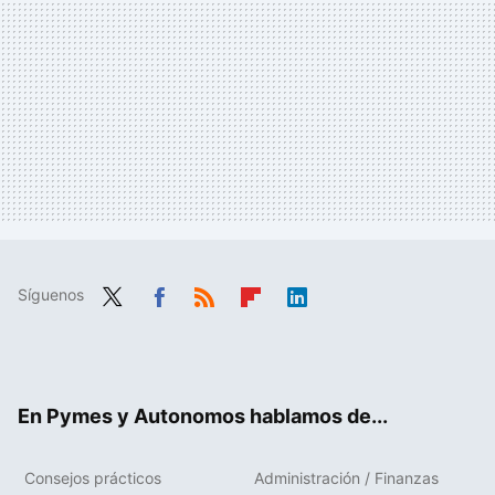
Síguenos
Twit
Fac
RSS
Flip
Link
ter
ebo
boa
edIn
ok
rd
En Pymes y Autonomos hablamos de...
Consejos prácticos
Administración / Finanzas