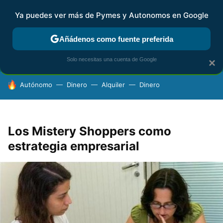
Ya puedes ver más de Pymes y Autonomos en Google
FISCALIDAD Y CONTABILIDAD
KIT DIGITAL
RENTA
AG
Añádenos como fuente preferida
Solo necesitas una cuenta de Google
×
HOY SE HABLA DE
Autónomo
Dinero
Alquiler
Dinero
Los Mistery Shoppers como
estrategia empresarial