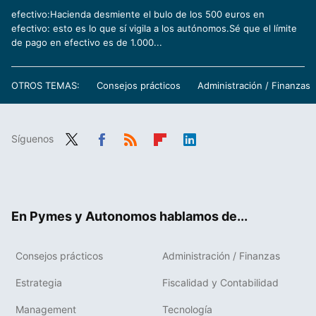
efectivo:Hacienda desmiente el bulo de los 500 euros en
efectivo: esto es lo que sí vigila a los autónomos.Sé que el límite
de pago en efectivo es de 1.000...
OTROS TEMAS:
Consejos prácticos
Administración / Finanzas
Síguenos
Twit
Fac
RSS
Flip
Link
ter
ebo
boa
edIn
ok
rd
En Pymes y Autonomos hablamos de...
Consejos prácticos
Administración / Finanzas
Estrategia
Fiscalidad y Contabilidad
Management
Tecnología