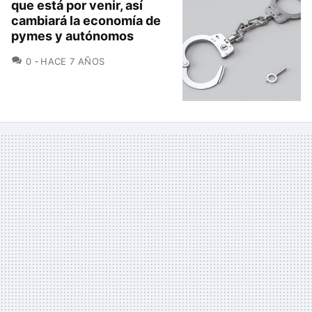
que está por venir, así
cambiará la economía de
pymes y autónomos
COMENTARIOS
0
HACE 7 AÑOS