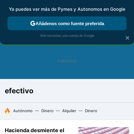
Ya puedes ver más de Pymes y Autonomos en Google
FISCALIDAD Y CONTABILIDAD
KIT DIGITAL
RENTA
AG
Añádenos como fuente preferida
Solo necesitas una cuenta de Google
×
efectivo
HOY SE HABLA DE
Autónomo
Dinero
Alquiler
Dinero
Hacienda desmiente el