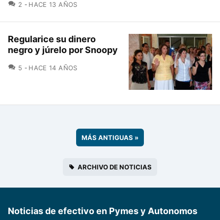
COMENTARIOS
2
HACE 13 AÑOS
Regularice su dinero
negro y júrelo por Snoopy
COMENTARIOS
5
HACE 14 AÑOS
MÁS ANTIGUAS
»
ARCHIVO DE NOTICIAS
Noticias de efectivo en Pymes y Autonomos