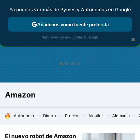
Ya puedes ver más de Pymes y Autonomos en Google
FISCALIDAD Y CONTABILIDAD
KIT DIGITAL
RENTA
AG
Añádenos como fuente preferida
Solo necesitas una cuenta de Google
×
Amazon
HOY SE HABLA DE
Autónomo
Dinero
Precios
Alquiler
Alemania
El nuevo robot de Amazon