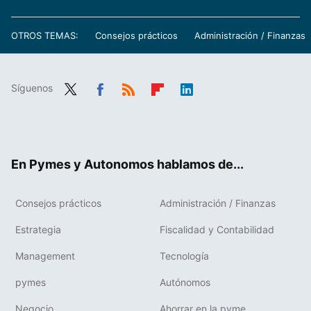
OTROS TEMAS:
Consejos prácticos
Administración / Finanzas
Síguenos
Twit
Fac
RSS
Flip
Link
ter
ebo
boa
edIn
ok
rd
En Pymes y Autonomos hablamos de...
Consejos prácticos
Administración / Finanzas
Estrategia
Fiscalidad y Contabilidad
Management
Tecnología
pymes
Autónomos
Negocio
Ahorrar en la pyme