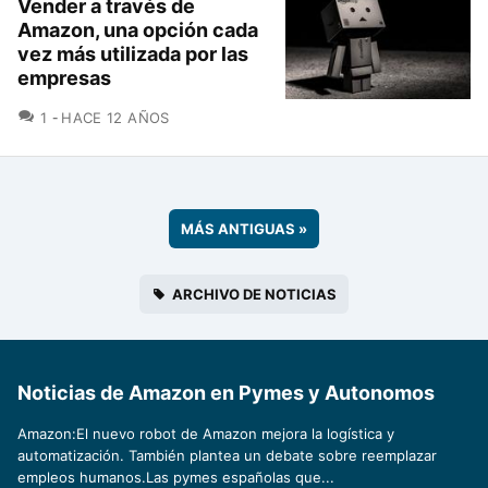
Vender a través de
Amazon, una opción cada
vez más utilizada por las
empresas
COMENTARIOS
1
HACE 12 AÑOS
MÁS ANTIGUAS
»
ARCHIVO DE NOTICIAS
Noticias de Amazon en Pymes y Autonomos
Amazon:El nuevo robot de Amazon mejora la logística y
automatización. También plantea un debate sobre reemplazar
empleos humanos.Las pymes españolas que...