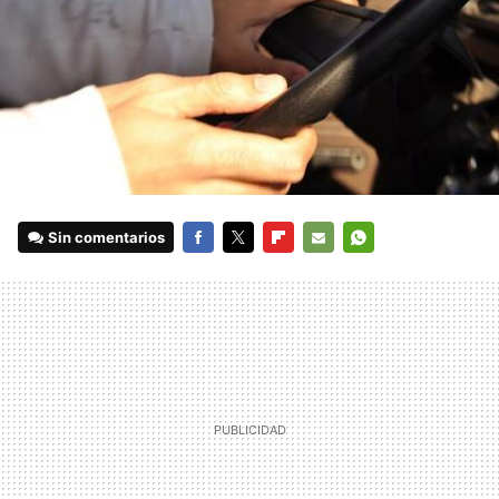
Sin comentarios
FACEBOOK
TWITTER
FLIPBOARD
E-
WHATSAPP
MAIL