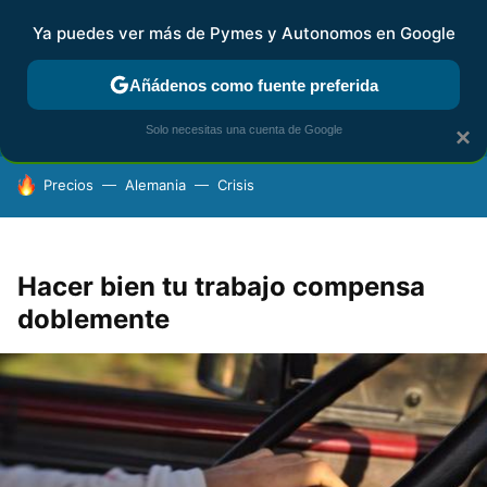
Ya puedes ver más de Pymes y Autonomos en Google
FISCALIDAD Y CONTABILIDAD
KIT DIGITAL
RENTA
AG
Añádenos como fuente preferida
Solo necesitas una cuenta de Google
×
HOY SE HABLA DE
Precios
Alemania
Crisis
Hacer bien tu trabajo compensa
doblemente