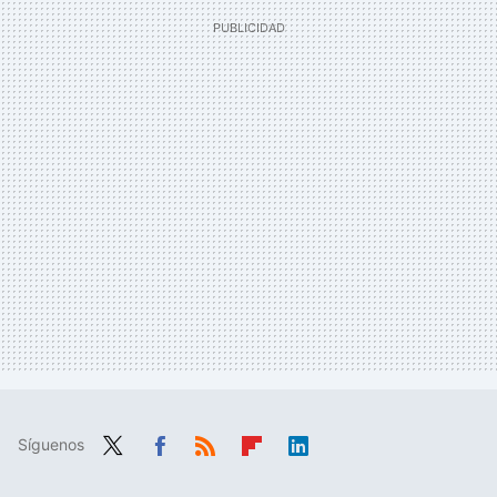
Síguenos
Twit
Fac
RSS
Flip
Link