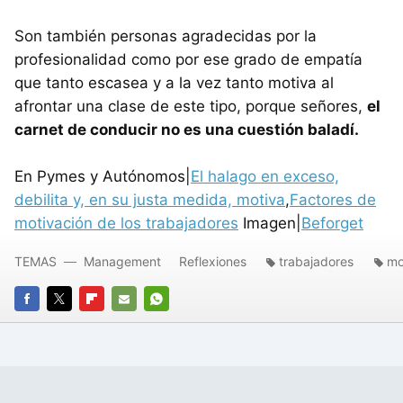
Son también personas agradecidas por la
profesionalidad como por ese grado de empatía
que tanto escasea y a la vez tanto motiva al
afrontar una clase de este tipo, porque señores,
el
carnet de conducir no es una cuestión baladí.
En Pymes y Autónomos|
El halago en exceso,
debilita y, en su justa medida, motiva
,
Factores de
motivación de los trabajadores
Imagen|
Beforget
TEMAS
Management
Reflexiones
trabajadores
mo
FACEBOOK
TWITTER
FLIPBOARD
E-
WHATSAPP
MAIL