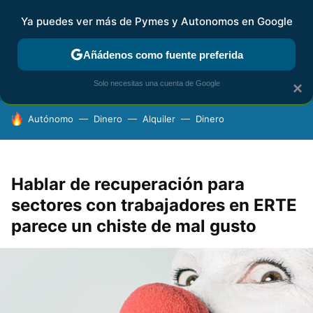
Ya puedes ver más de Pymes y Autonomos en Google
FISCALIDAD Y CONTABILIDAD
KIT DIGITAL
RENTA
AG
Añádenos como fuente preferida
Solo necesitas una cuenta de Google
×
HOY SE HABLA DE
Autónomo
Dinero
Alquiler
Dinero
Hablar de recuperación para
sectores con trabajadores en ERTE
parece un chiste de mal gusto