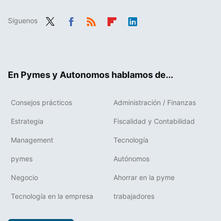
Síguenos
Twit
Fac
RSS
Flip
Link
ter
ebo
boa
edIn
ok
rd
En Pymes y Autonomos hablamos de...
Consejos prácticos
Administración / Finanzas
Estrategia
Fiscalidad y Contabilidad
Management
Tecnología
pymes
Autónomos
Negocio
Ahorrar en la pyme
Tecnología en la empresa
trabajadores