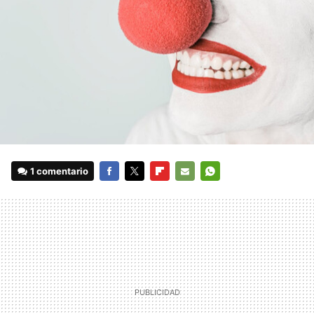
1 comentario
FACEBOOK
TWITTER
FLIPBOARD
E-
WHATSAPP
MAIL