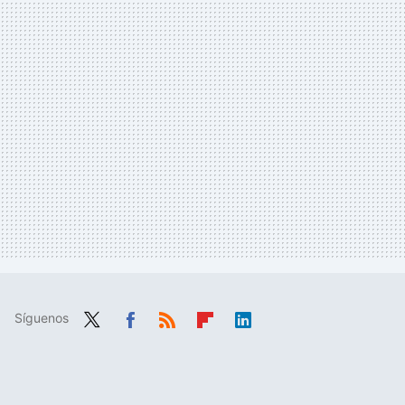
Síguenos
Twit
Fac
RSS
Flip
Link
ter
ebo
boa
edIn
ok
rd