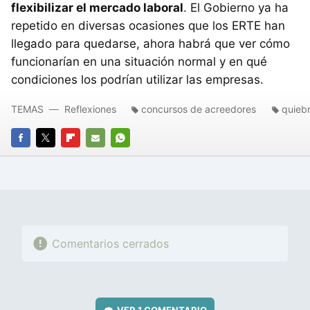
flexibilizar el mercado laboral
. El Gobierno ya ha
repetido en diversas ocasiones que los ERTE han
llegado para quedarse, ahora habrá que ver cómo
funcionarían en una situación normal y en qué
condiciones los podrían utilizar las empresas.
TEMAS
Reflexiones
concursos de acreedores
quieb
FACEBOOK
TWITTER
FLIPBOARD
E-
WHATSAPP
MAIL
Comentarios cerrados