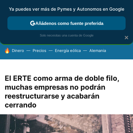
Ya puedes ver más de Pymes y Autonomos en Google
FISCALIDAD Y CONTABILIDAD
KIT DIGITAL
RENTA
AG
Añádenos como fuente preferida
Solo necesitas una cuenta de Google
×
HOY SE HABLA DE
Dinero
Precios
Energía eólica
Alemania
El ERTE como arma de doble filo,
muchas empresas no podrán
reestructurarse y acabarán
cerrando