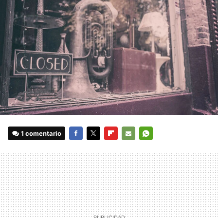
1 comentario
FACEBOOK
TWITTER
FLIPBOARD
E-
WHATSAPP
MAIL