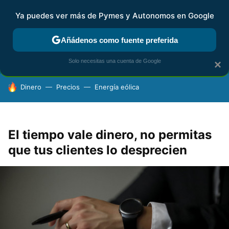
Ya puedes ver más de Pymes y Autonomos en Google
FISCALIDAD Y CONTABILIDAD
KIT DIGITAL
RENTA
AG
Añádenos como fuente preferida
Solo necesitas una cuenta de Google
×
HOY SE HABLA DE
Dinero
Precios
Energía eólica
El tiempo vale dinero, no permitas
que tus clientes lo desprecien