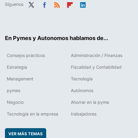
Síguenos
Twit
Fac
RSS
Flip
Link
ter
ebo
boa
edIn
ok
rd
En Pymes y Autonomos hablamos de...
Consejos prácticos
Administración / Finanzas
Estrategia
Fiscalidad y Contabilidad
Management
Tecnología
pymes
Autónomos
Negocio
Ahorrar en la pyme
Tecnología en la empresa
trabajadores
VER MÁS TEMAS