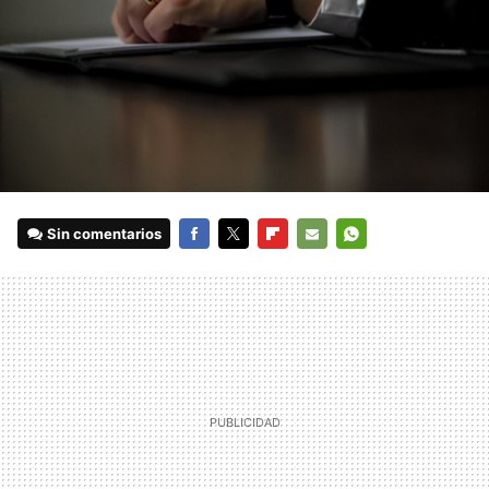
Sin comentarios
FACEBOOK
TWITTER
FLIPBOARD
E-
WHATSAPP
MAIL