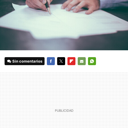
Sin comentarios
FACEBOOK
TWITTER
FLIPBOARD
E-
WHATSAPP
MAIL