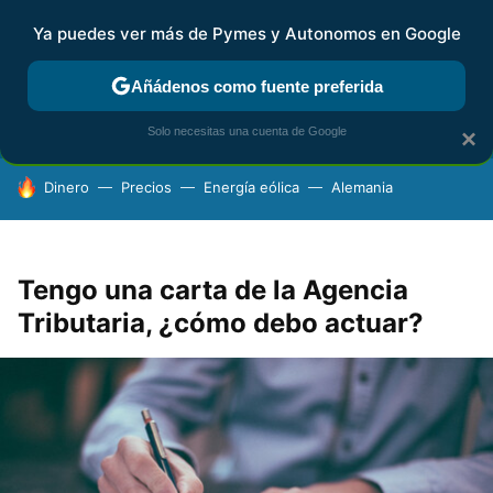
Ya puedes ver más de Pymes y Autonomos en Google
FISCALIDAD Y CONTABILIDAD
KIT DIGITAL
RENTA
AG
Añádenos como fuente preferida
Solo necesitas una cuenta de Google
×
HOY SE HABLA DE
Dinero
Precios
Energía eólica
Alemania
Tengo una carta de la Agencia
Tributaria, ¿cómo debo actuar?