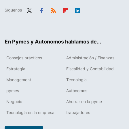
Síguenos
Twit
Fac
RSS
Flip
Link
ter
ebo
boa
edIn
ok
rd
En Pymes y Autonomos hablamos de...
Consejos prácticos
Administración / Finanzas
Estrategia
Fiscalidad y Contabilidad
Management
Tecnología
pymes
Autónomos
Negocio
Ahorrar en la pyme
Tecnología en la empresa
trabajadores