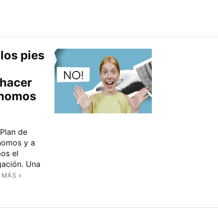
los pies
 hacer
tónomos
 Plan de
ónomos y a
os el
gación. Una
 MÁS »