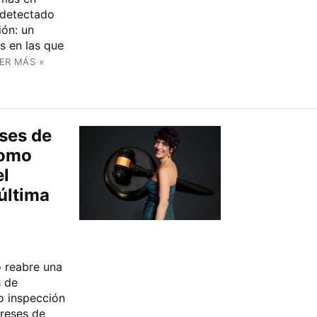
 detectado
ión: un
s en las que
ER MÁS »
eses de
nomo
el
última
 reabre una
s de
o inspección
ereses de