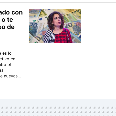
ado con
 o te
eo de
 es lo
etivo en
tra el
es
e nuevas...