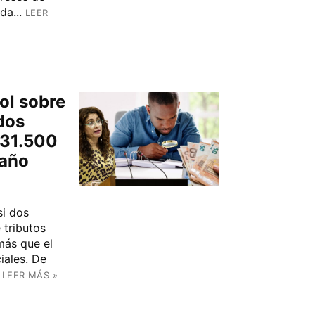
da...
LEER
ol sobre
dos
 31.500
 año
si dos
 tributos
más que el
iales. De
LEER MÁS »