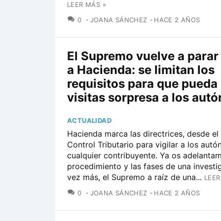
LEER MÁS »
COMENTARIOS
0
JOANA SÁNCHEZ
HACE 2 AÑOS
El Supremo vuelve a parar 
a Hacienda: se limitan los
requisitos para que pueda
visitas sorpresa a los au
ACTUALIDAD
Hacienda marca las directrices, desde el
Control Tributario para vigilar a los aut
cualquier contribuyente. Ya os adelantam
procedimiento y las fases de una investi
vez más, el Supremo a raíz de una...
LEER
COMENTARIOS
0
JOANA SÁNCHEZ
HACE 2 AÑOS