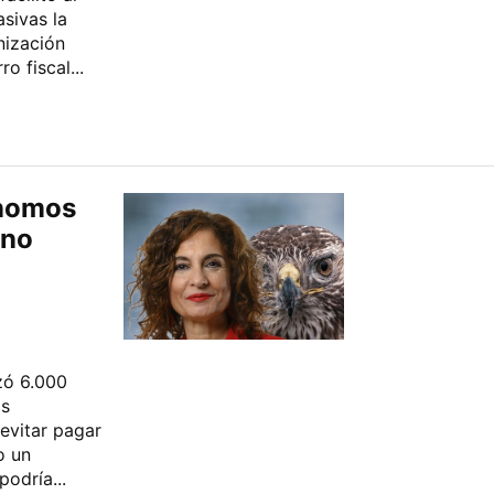
sivas la
nización
 fiscal...
ónomos
 no
izó 6.000
os
evitar pagar
o un
odría...