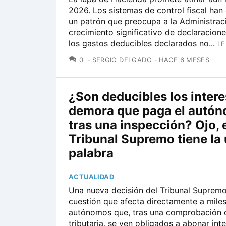
2026. Los sistemas de control fiscal han
un patrón que preocupa a la Administrac
crecimiento significativo de declaracione
los gastos deducibles declarados no...
LE
COMENTARIOS
0
SERGIO DELGADO
HACE 6 MESES
¿Son deducibles los inter
demora que paga el autó
tras una inspección? Ojo, 
Tribunal Supremo tiene la 
palabra
ACTUALIDAD
Una nueva decisión del Tribunal Supremo
cuestión que afecta directamente a mile
autónomos que, tras una comprobación 
tributaria, se ven obligados a abonar int