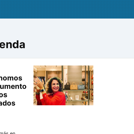
ienda
ónomos
 aumento
os
ados
 más en