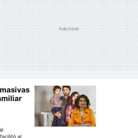
 masivas
miliar
al
cilitó al