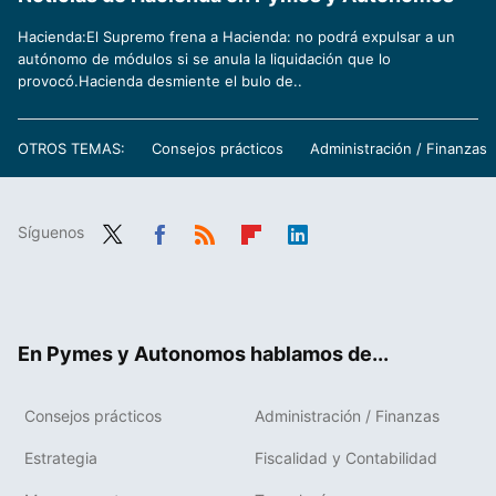
Hacienda:El Supremo frena a Hacienda: no podrá expulsar a un
autónomo de módulos si se anula la liquidación que lo
provocó.Hacienda desmiente el bulo de..
OTROS TEMAS:
Consejos prácticos
Administración / Finanzas
Síguenos
Twit
Fac
RSS
Flip
Link
ter
ebo
boa
edIn
ok
rd
En Pymes y Autonomos hablamos de...
Consejos prácticos
Administración / Finanzas
Estrategia
Fiscalidad y Contabilidad