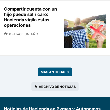
Compartir cuenta con un
hijo puede salir caro:
Hacienda vigila estas
operaciones
COMENTARIOS
0
HACE UN AÑO
MÁS ANTIGUAS
»
ARCHIVO DE NOTICIAS
Noticias de Hacienda en Pymes y Autonomos