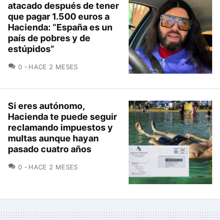
atacado después de tener
que pagar 1.500 euros a
Hacienda: “España es un
país de pobres y de
estúpidos”
COMENTARIOS
0
HACE 2 MESES
Si eres autónomo,
Hacienda te puede seguir
reclamando impuestos y
multas aunque hayan
pasado cuatro años
COMENTARIOS
0
HACE 2 MESES