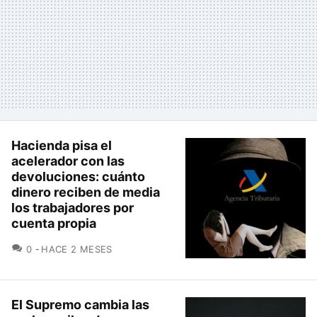
Hacienda pisa el
acelerador con las
devoluciones: cuánto
dinero reciben de media
los trabajadores por
cuenta propia
COMENTARIOS
0
HACE 2 MESES
El Supremo cambia las