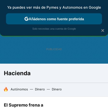
Ya puedes ver más de Pymes y Autonomos en Google
FISCALIDAD Y CONTABILIDAD
KIT DIGITAL
RENTA
AG
Añádenos como fuente preferida
Solo necesitas una cuenta de Google
×
Hacienda
HOY SE HABLA DE
Autónomos
Dinero
Dinero
El Supremo frena a