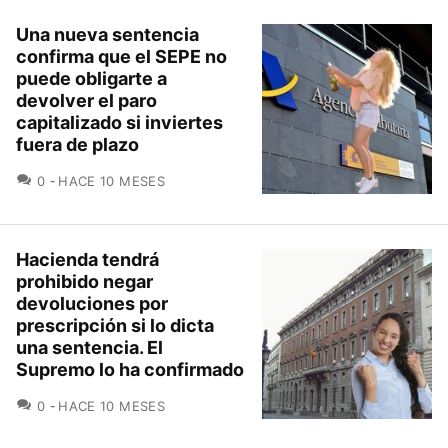
Una nueva sentencia
confirma que el SEPE no
puede obligarte a
devolver el paro
capitalizado si inviertes
fuera de plazo
COMENTARIOS
0
HACE 10 MESES
Hacienda tendrá
prohibido negar
devoluciones por
prescripción si lo dicta
una sentencia. El
Supremo lo ha confirmado
COMENTARIOS
0
HACE 10 MESES