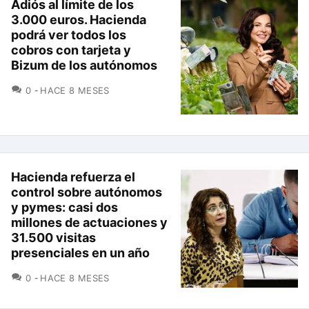
Adiós al límite de los
3.000 euros. Hacienda
podrá ver todos los
cobros con tarjeta y
Bizum de los autónomos
COMENTARIOS
0
HACE 8 MESES
Hacienda refuerza el
control sobre autónomos
y pymes: casi dos
millones de actuaciones y
31.500 visitas
presenciales en un año
COMENTARIOS
0
HACE 8 MESES