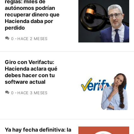
reglas: miles de
autónomos podrían
recuperar dinero que
Hacienda daba por
perdido
COMENTARIOS
0
HACE 2 MESES
Giro con Verifactu:
Hacienda aclara qué
debes hacer con tu
software actual
COMENTARIOS
0
HACE 3 MESES
Ya hay fecha definitiva: la