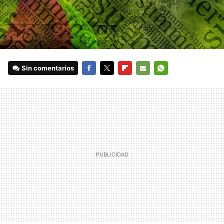
Sin comentarios
FACEBOOK
TWITTER
FLIPBOARD
E-
WHATSAPP
MAIL