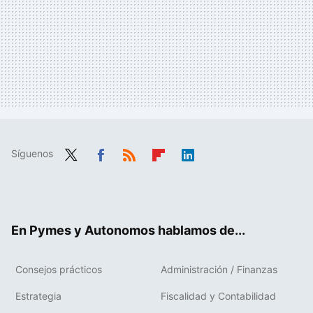
Síguenos
Twit
Fac
RSS
Flip
Link
ter
ebo
boa
edIn
ok
rd
En Pymes y Autonomos hablamos de...
Consejos prácticos
Administración / Finanzas
Estrategia
Fiscalidad y Contabilidad