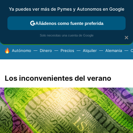
Ya puedes ver más de Pymes y Autonomos en Google
FISCALIDAD Y CONTABILIDAD
KIT DIGITAL
RENTA
AG
Añádenos como fuente preferida
Solo necesitas una cuenta de Google
×
HOY SE HABLA DE
Autónomo
Dinero
Precios
Alquiler
Alemania
C
Los inconvenientes del verano