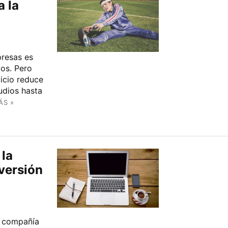
a la
presas es
dos. Pero
cicio reduce
udios hasta
ÁS »
 la
nversión
a compañía