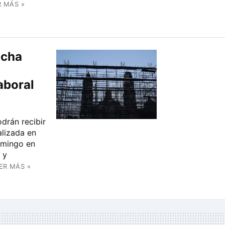
R MÁS »
ncha
aboral
drán recibir
alizada en
omingo en
 y
ER MÁS »