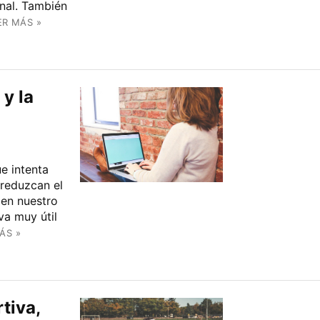
nal. También
ER MÁS »
 y la
e intenta
 reduzcan el
en nuestro
va muy útil
ÁS »
tiva,