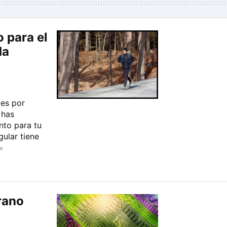
 para el
da
ces por
 has
nto para tu
gular tiene
»
rano