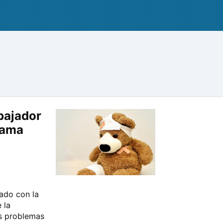
bajador
lama
ado con la
 la
os problemas