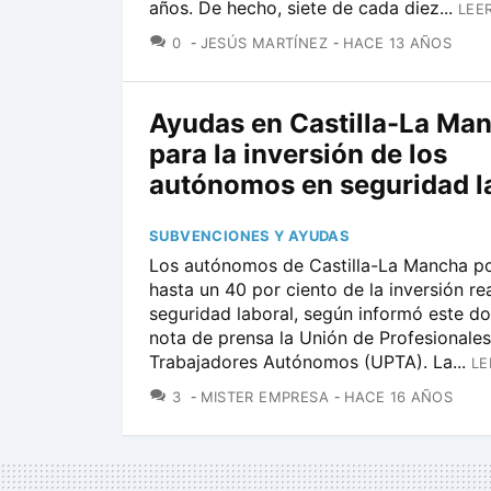
años. De hecho, siete de cada diez...
LEE
COMENTARIOS
0
JESÚS MARTÍNEZ
HACE 13 AÑOS
Ayudas en Castilla-La Ma
para la inversión de los
autónomos en seguridad l
SUBVENCIONES Y AYUDAS
Los autónomos de Castilla-La Mancha po
hasta un 40 por ciento de la inversión re
seguridad laboral, según informó este d
nota de prensa la Unión de Profesionales
Trabajadores Autónomos (UPTA). La...
LE
COMENTARIOS
3
MISTER EMPRESA
HACE 16 AÑOS