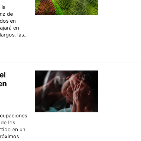
 la
enz de
ados en
ajará en
argos, las...
el
en
ocupaciones
 de los
rtido en un
próximos