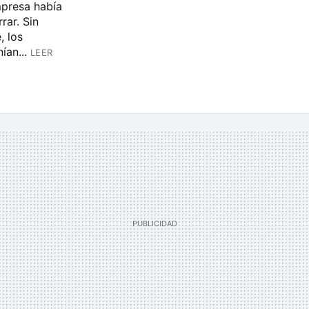
presa había
rar. Sin
, los
an...
LEER