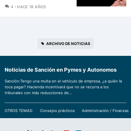
COMENTARIOS
4
HACE 18 AÑOS
ARCHIVO DE NOTICIAS
Noticias de Sanción en Pymes y Autonomos
Sanción:Tengo una multa en el vehículo de empresa, ¿a quién le
toca pagar?.Hacienda incentivará que no se recurra a los
tribunales con más reducciones de...
OTROS TEMAS:
Consejos prácticos
Administración / Finanzas