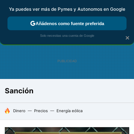
Ya puedes ver más de Pymes y Autonomos en Google
FISCALIDAD Y CONTABILIDAD
KIT DIGITAL
RENTA
AG
Añádenos como fuente preferida
Solo necesitas una cuenta de Google
×
Sanción
HOY SE HABLA DE
Dinero
Precios
Energía eólica