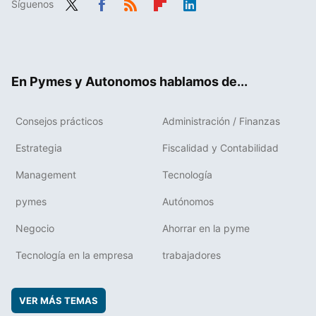
Síguenos
Twit
Fac
RSS
Flip
Link
ter
ebo
boa
edIn
ok
rd
En Pymes y Autonomos hablamos de...
Consejos prácticos
Administración / Finanzas
Estrategia
Fiscalidad y Contabilidad
Management
Tecnología
pymes
Autónomos
Negocio
Ahorrar en la pyme
Tecnología en la empresa
trabajadores
VER MÁS TEMAS