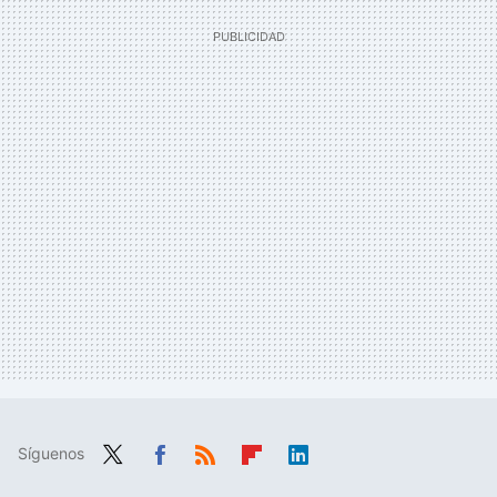
Síguenos
Twit
Fac
RSS
Flip
Link