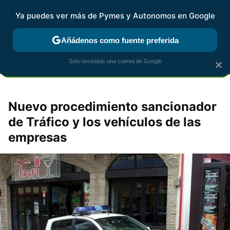
Ya puedes ver más de Pymes y Autonomos en Google
MENÚ
NUEVO
Añádenos como fuente preferida
FISCALIDAD Y CONTABILIDAD
KIT DIGITAL
RENTA
AG
Solo necesitas una cuenta de Google
×
Nuevo procedimiento sancionador
de Tráfico y los vehículos de las
empresas