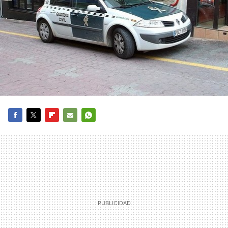
FACEBOOK
TWITTER
FLIPBOARD
E-
WHATSAPP
MAIL