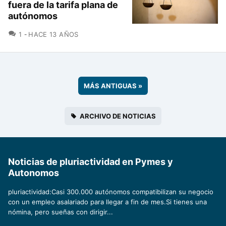
fuera de la tarifa plana de
autónomos
COMENTARIOS
1
HACE 13 AÑOS
MÁS ANTIGUAS
»
ARCHIVO DE NOTICIAS
Noticias de pluriactividad en Pymes y
Autonomos
pluriactividad:Casi 300.000 autónomos compatibilizan su negocio
con un empleo asalariado para llegar a fin de mes.Si tienes una
nómina, pero sueñas con dirigir...