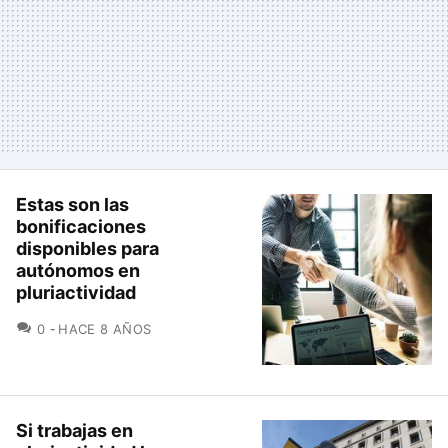
Estas son las
bonificaciones
disponibles para
autónomos en
pluriactividad
COMENTARIOS
0
HACE 8 AÑOS
Si trabajas en