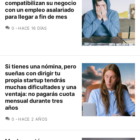
compatibilizan su negocio
con un empleo asalariado
para llegar a fin de mes
COMENTARIOS
0
HACE 16 DÍAS
Si tienes una nómina, pero
sueñas con dirigir tu
propia startup tendrás
muchas dificultades y una
ventaja: no pagarás cuota
mensual durante tres
años
COMENTARIOS
0
HACE 2 AÑOS