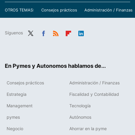
OTROS TEMAS:
Consejos prácticos
Administración / Finanzas
Síguenos
Twit
Fac
RSS
Flip
Link
ter
ebo
boa
edIn
ok
rd
En Pymes y Autonomos hablamos de...
Consejos prácticos
Administración / Finanzas
Estrategia
Fiscalidad y Contabilidad
Management
Tecnología
pymes
Autónomos
Negocio
Ahorrar en la pyme