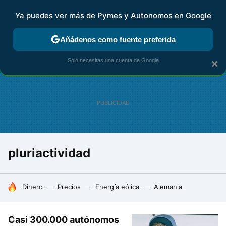
Ya puedes ver más de Pymes y Autonomos en Google
FISCALIDAD Y CONTABILIDAD
KIT DIGITAL
RENTA
AG
Añádenos como fuente preferida
Solo necesitas una cuenta de Google
×
pluriactividad
HOY SE HABLA DE
Dinero
Precios
Energía eólica
Alemania
Casi 300.000 autónomos